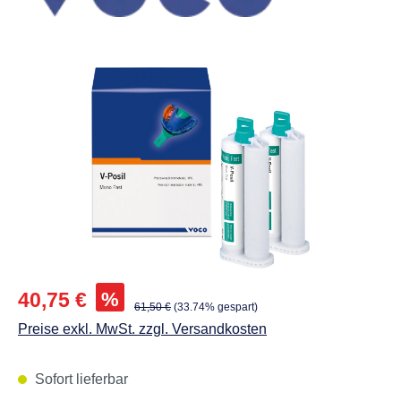
Abbildungen können vom Original abweichen.
Verkaufspreis:
%
40,75 €
Regulärer Preis:
61,50 €
(33.74% gespart)
Preise exkl. MwSt. zzgl. Versandkosten
Sofort lieferbar