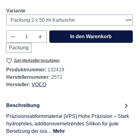
auswählen
Variante
Produkt Anzahl: Gib den gewünschten Wert e
In den Warenkorb
Packung
Zum Merkzettel hinzufügen
Produktnummer:
132419
Herstellernummer:
2571
Hersteller:
VOCO
Beschreibung
Präzisionsabformmaterial (VPS) Hohe Präzision – Stark
hydrophiles, additionsvernetzendes Silikon für gute
Benetzung der ora…
Mehr