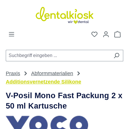
Zum Hauptinhalt springen
Du hast 0 Pro
War
Praxis
Abformmaterialien
Additionsvernetzende Silikone
V-Posil Mono Fast Packung 2 x
50 ml Kartusche