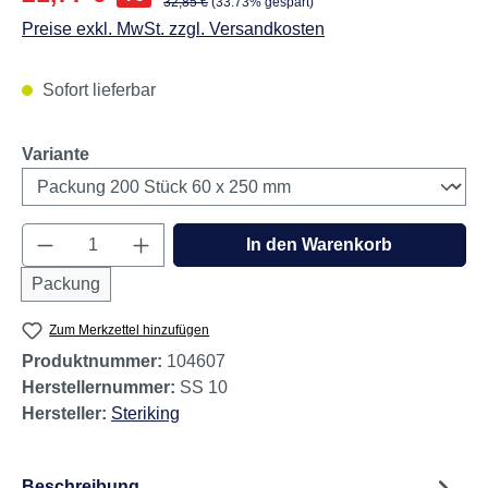
Regulärer Preis:
32,85 €
(33.73% gespart)
Preise exkl. MwSt. zzgl. Versandkosten
Sofort lieferbar
auswählen
Variante
Produkt Anzahl: Gib den gewünschten Wert e
In den Warenkorb
Packung
Zum Merkzettel hinzufügen
Produktnummer:
104607
Herstellernummer:
SS 10
Hersteller:
Steriking
Beschreibung