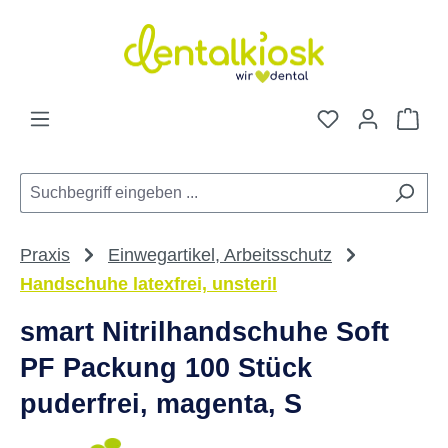
Zum Hauptinhalt springen
Du hast 0 Pro
War
Praxis
Einwegartikel, Arbeitsschutz
Handschuhe latexfrei, unsteril
smart Nitrilhandschuhe Soft
PF Packung 100 Stück
puderfrei, magenta, S