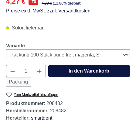
%
4,27 €
Regulärer Preis:
4,90 €
(12.86% gespart)
Preise exkl. MwSt. zzgl. Versandkosten
Sofort lieferbar
auswählen
Variante
Produkt Anzahl: Gib den gewünschten Wert e
In den Warenkorb
Packung
Zum Merkzettel hinzufügen
Produktnummer:
208482
Herstellernummer:
208482
Hersteller:
smartdent