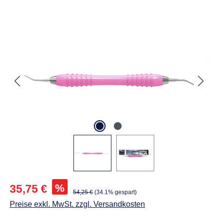
Abbildungen können vom Original abweichen.
Verkaufspreis:
%
35,75 €
Regulärer Preis:
54,25 €
(34.1% gespart)
Preise exkl. MwSt. zzgl. Versandkosten