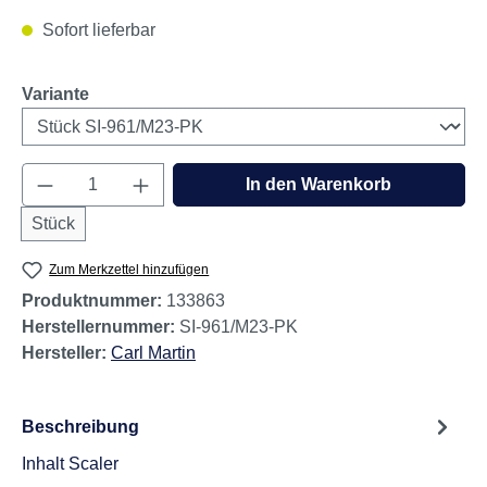
Sofort lieferbar
auswählen
Variante
Produkt Anzahl: Gib den gewünschten Wert e
In den Warenkorb
Stück
Zum Merkzettel hinzufügen
Produktnummer:
133863
Herstellernummer:
SI-961/M23-PK
Hersteller:
Carl Martin
Beschreibung
Inhalt Scaler