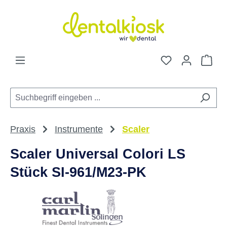
Zum Hauptinhalt springen
Du hast 0 Pro
War
Praxis
Instrumente
Scaler
Scaler Universal Colori LS
Stück SI-961/M23-PK