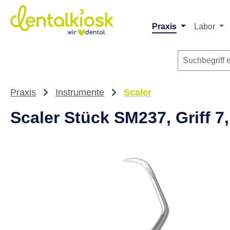
m Hauptinhalt springen
Zur Suche springen
Zur Hauptnavigation springen
Praxis
Labor
Praxis
Instrumente
Scaler
Scaler Stück SM237, Griff 7,