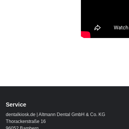
Service
dentalkiosk.de | Altmann Dental GmbH & Co. KG
Thorackerstraße 16
96052 Bamberg