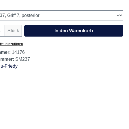
wählen
Anzahl: Gib den gewünschten Wert ein oder
Stück
In den Warenkorb
tel hinzufügen
mmer:
14176
nummer:
SM237
u-Friedy