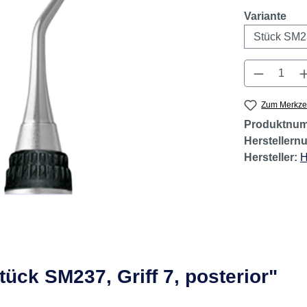
aus
Variante
Produkt 
Zum Merkzet
Produktnu
Hersteller
Hersteller:
H
ück SM237, Griff 7, posterior"