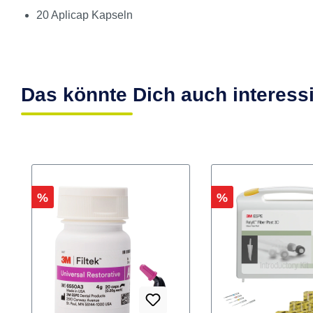
Inhalt
20 Aplicap Kapseln
Das könnte Dich auch interess
Rabatt
Rabatt
%
%