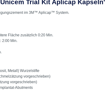
nicem Trial Kit Aplicap Kapseln
tigungszement im 3M™ Aplicap™ System.
itere Fläche zusätzlich 0:20 Min.
: 2:00 Min.
.
it, Metall) Wurzelstifte
Schmelzätzung vorgeschrieben)
ätzung vorgeschrieben)
 Implantat-Abutments