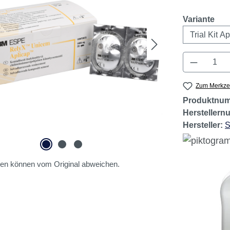
Geringer B
aus
Variante
Produkt 
Zum Merkzet
Produktnu
Hersteller
Hersteller:
S
gen können vom Original abweichen.