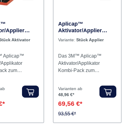
p™
Aplicap™
or/Applier
Aktivator/Applier
ktivator
Stück Applier
Stück Aktivator
Variante:
Stück Applier
 Aplicap™
Das 3M™ Aplicap™
/Applikator
Aktivator/Applikator
ack zum
Kombi-Pack zum
n Aktivieren und
einfachen Aktivieren und
ren der 3M™
Applizieren der 3M™
 ab
Varianten ab
™ Kapseln.
Aplicap™ Kapseln.
48,96 €*
e Handhabung,
Einfache Handhabung,
€*
69,56 €*
e
konstante
tungseigenschafte
Verarbeitungseigenschafte
93,55 €*