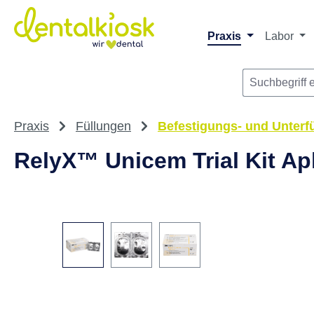
Die dentalkiosk.de Onlinehandelsplattform r
Privatpersonen oder Dritta
m Hauptinhalt springen
Zur Suche springen
Zur Hauptnavigation springen
Praxis
Labor
Praxis
Füllungen
Befestigungs- und Unterf
RelyX™ Unicem Trial Kit Ap