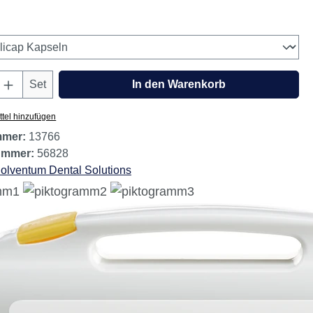
estand, noch 5 verfügbar.
wählen
Anzahl: Gib den gewünschten Wert ein oder
Set
In den Warenkorb
tel hinzufügen
mmer:
13766
nummer:
56828
olventum Dental Solutions