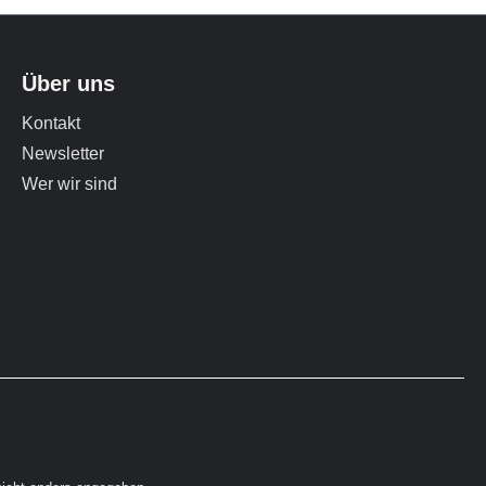
alität dank des
n und Qualität dank des
icap™ Systems.
3M™ Aplicap™ Systems.
 Aktivierung des
Einfache Aktivierung des
und der
Pulvers und der
it, um die
Flüssigkeit, um die
Kapsel zum
Aplicap-Kapsel zum
Über uns
vorzubereiten.
Mischen vorzubereiten.
Kontakt
t Aktivator
Inhalt Applikator
Newsletter
Wer wir sind