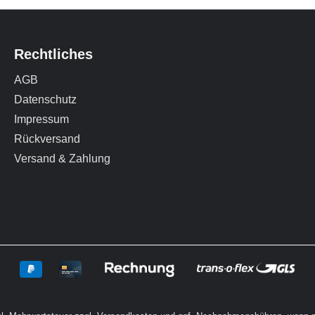
hohe
außergewöhnlich
n und Qu
igkeit
homogenen Ausleuchtung
3M™ Apl
g im
des gesamten Lichtfeldes.
Einfache
 seiner
Dies führt zu einer
Pulvers 
rfläche
homogenen Aushärtung
Flüssigke
sschritt
und trägt zur
Aplicap-
Rechtliches
von
Prozesssicherheit bei.
Mischen 
AGB
Bessere
Produktvorteile Optimierte
Inhal
Datenschutz
Lichtverteilung, führt zu
Impressum
einer homogenen
Aushärtung (unter
Rückversand
eringes
Berücksichtigung des
Versand & Zahlung
frakturen
klinisch sinnvollen
her
Abstandes) Verbesserter
Lichtleiter ermöglicht den
digkeitP
Zugang zu allen
Zahnoberflächen
e
Schwarzer Lichtleiter um