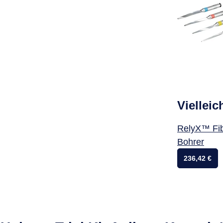
Vielleic
RelyX™ Fiber
Bohrer
236,42 €