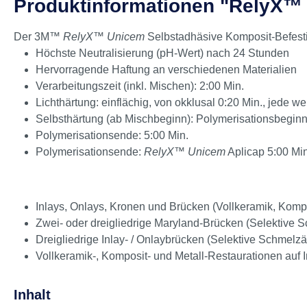
Beschreibung
Bewertungen
Sicherheitsdatenblätter
Produktinformationen "RelyX™ U
Der 3M™
RelyX™ Unicem
Selbstadhäsive Komposit-Befes
Höchste Neutralisierung (pH-Wert) nach 24 Stunden
Hervorragende Haftung an verschiedenen Materialien
Verarbeitungszeit (inkl. Mischen): 2:00 Min.
Lichthärtung: einflächig, von okklusal 0:20 Min., jede we
Selbsthärtung (ab Mischbeginn): Polymerisationsbeginn
Polymerisationsende: 5:00 Min.
Polymerisationsende:
RelyX™ Unicem
Aplicap 5:00 Min
Inlays, Onlays, Kronen und Brücken (Vollkeramik, Kompos
Zwei- oder dreigliedrige Maryland-Brücken (Selektive 
Dreigliedrige Inlay- / Onlaybrücken (Selektive Schmelz
Vollkeramik-, Komposit- und Metall-Restaurationen auf