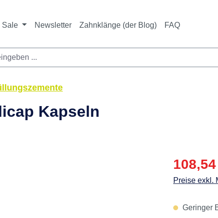
ichtet sich ausschließlich an Zahnarztpraxen und zahnte
nbieter i. S. v. § 13 BGB sowie an branchenfremde Unte
Sale
Newsletter
Zahnklänge (der Blog)
FAQ
üllungszemente
licap Kapseln
Verkaufspre
108,54
Preise exkl.