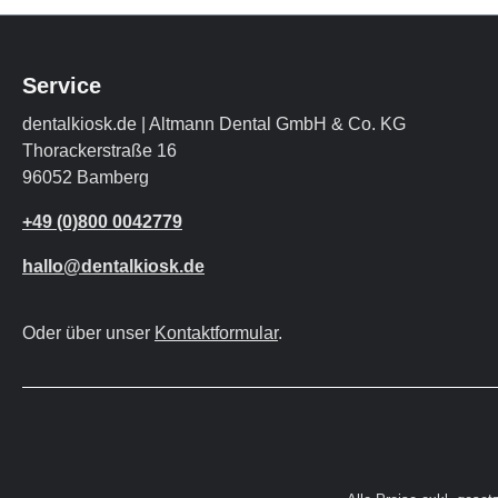
universell einsetzbare
sich durch seine 
Kompositmaterial ist in 8
Ermüdungsbeständ
Designer-Farben plus
aus.Starke Haftun
Extra-Weiß (XW) und Pink
Wurzelkanal dank
Opaquer sowie einer
mikroporösen Obe
universellen Opazität
ohne Silanisierung
Service
erhältlich.Es bietet auf
(Bei Verwendung 
dentalkiosk.de | Altmann Dental GmbH & Co. KG
einfache Art und Weise
RelyX™ Unicem)
Thorackerstraße 16
eine natürliches Aussehen,
Kontrolle über die
96052 Bamberg
Festigkeit und
Stiftposition dank
Langlebigkeit.Die
exzellenter
+49 (0)800 0042779
vereinfachte Farbauswahl
RöntgenopazitätG
hallo@dentalkiosk.de
mit einer universellen
Risiko von Wurzel
Opazität und 8 Designer-
dank dentinähnlic
Farbtönen ist für die
ElastizitätErhöhte
Oder über unser
Kontaktformular
.
meisten Fälle sehr gut
Ermüdungsbestän
geeignet.Der Pink
raktisch blasenfrei
Opaquer deckt Metall und
zementierbarHoh