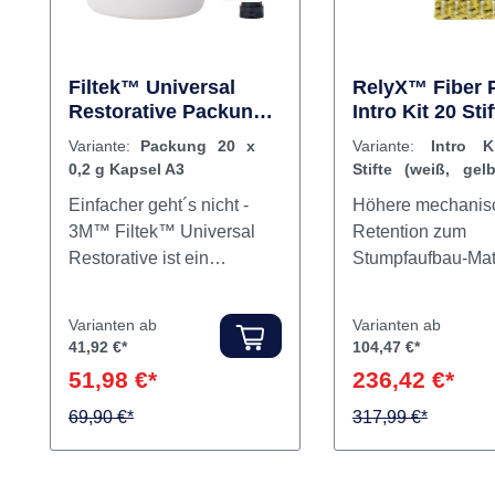
Filtek™ Universal
RelyX™ Fiber 
Restorative Packung
Intro Kit 20 Stif
20 x 0,2 g Kapsel A3
(weiß, gelb, rot
Variante:
Packung 20 x
Variante:
Intro K
5 Bohrer
0,2 g Kapsel A3
Stifte (weiß, gelb
blau), 5 Bohrer
Einfacher geht´s nicht -
Höhere mechanis
3M™ Filtek™ Universal
Retention zum
Restorative ist ein
Stumpfaufbau-Mat
universelles Komposit, das
dank koronaler 3
für lang anhaltende,
Retentionen: De
Varianten ab
Varianten ab
natürlich aussehende
RelyX™ Fiber Po
41,92 €*
104,47 €*
Zahnfüllungen im Front-
Glasfaserverstärk
51,98 €*
236,42 €*
und Seitenzahnbereich
Wurzelstift ist tran
verwendet wird. Das
69,90 €*
röntgenopak und 
317,99 €*