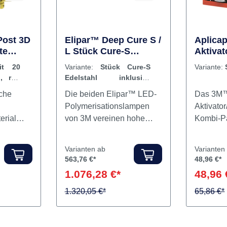
Post 3D
Elipar™ Deep Cure S /
Aplica
te
L Stück Cure-S
Aktivat
, blau),
Edelstahl inklusive
Stück A
it 20
Variante:
Stück Cure-S
Variante:
Zubehör
, rot,
Edelstahl inklusive
Zubehör
che
Die beiden Elipar™ LED-
Das 3M™
Polymerisationslampen
Aktivator
erial
von 3M vereinen hohe
Kombi-P
D-Makro-
Leistung, Zuverlässigkeit,
einfache
r 3M™
Design und einfache
Applizie
Varianten ab
Varianten
st 3D
intuitive Bedienung auf
Aplicap
563,76 €*
48,96 €*
te
einzigartige Weise. Der
Einfach
1.076,28 €*
48,96 
sluzent,
große Vorteil beider
konstant
zeichnet
Lampen liegt in der
1.320,05 €*
Verarbei
65,86 €*