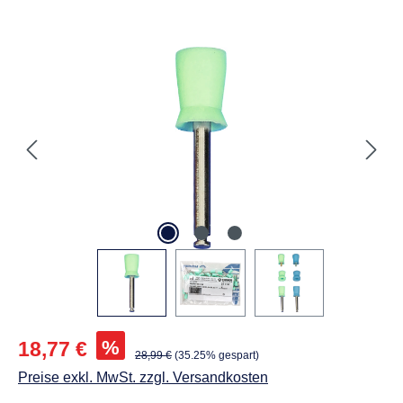
Abbildungen können vom Original abweichen.
Verkaufspreis:
%
18,77 €
Regulärer Preis:
28,99 €
(35.25% gespart)
Preise exkl. MwSt. zzgl. Versandkosten