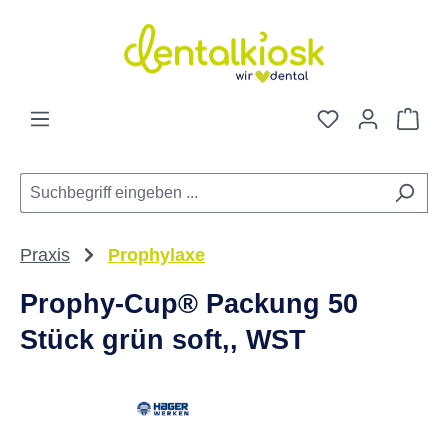
Zum Hauptinhalt springen
Du hast 0 Pro
War
Praxis
Prophylaxe
Prophy-Cup® Packung 50
Stück grün soft,, WST