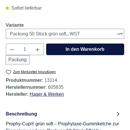
Sofort lieferbar
auswählen
Variante
Produkt Anzahl: Gib den gewünschten Wert e
In den Warenkorb
Packung
Zum Merkzettel hinzufügen
Produktnummer:
13114
Herstellernummer:
605835
Hersteller:
Hager & Werken
Beschreibung
Prophy-Cup® grün soft – Prophylaxe-Gummikelche zur