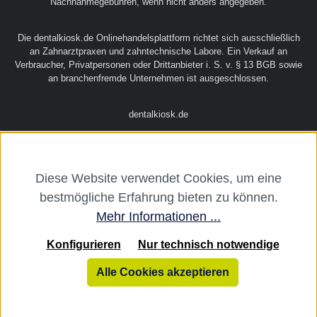
Nachnahmegebühren, wenn nicht anders angegeben.
Die dentalkiosk.de Onlinehandelsplattform richtet sich ausschließlich
an Zahnarztpraxen und zahntechnische Labore. Ein Verkauf an
Verbraucher, Privatpersonen oder Drittanbieter i. S. v. § 13 BGB sowie
an branchenfremde Unternehmen ist ausgeschlossen.
dentalkiosk.de
Diese Website verwendet Cookies, um eine
bestmögliche Erfahrung bieten zu können.
Mehr Informationen ...
Konfigurieren
Nur technisch notwendige
Alle Cookies akzeptieren