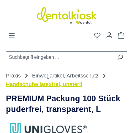
Zum Hauptinhalt springen
Du hast 0 Pro
War
Praxis
Einwegartikel, Arbeitsschutz
Handschuhe latexfrei, unsteril
PREMIUM Packung 100 Stück
puderfrei, transparent, L