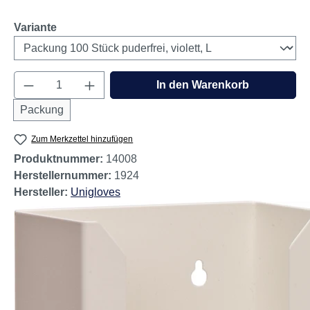
auswählen
Variante
Produkt Anzahl: Gib den gewünschten Wert e
In den Warenkorb
Packung
Zum Merkzettel hinzufügen
Produktnummer:
14008
Herstellernummer:
1924
Hersteller:
Unigloves