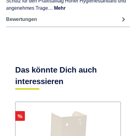
Schutz für den Praxisalltag Hoher Hygienestandard und
angenehmes Trage…
Mehr
Bewertungen
Das könnte Dich auch
interessieren
Rabatt
R
%