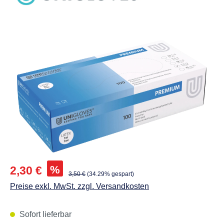
Abbildungen können vom Original abweichen.
Verkaufspreis:
%
2,30 €
Regulärer Preis:
3,50 €
(34.29% gespart)
Preise exkl. MwSt. zzgl. Versandkosten
Sofort lieferbar