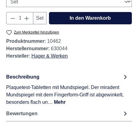
Produkt Anzahl: Gib den gewünschten Wert e
Set
In den Warenkorb
Zum Merkzettel hinzufügen
Produktnummer:
10462
Herstellernummer:
630044
Hersteller:
Hager & Werken
Beschreibung
Plaquetest-Tabletten mit Mundspiegel. Der miradent
Mundspiegel mit dem Fingerform-Griff ist abgewinkelt,
besonders flach un…
Mehr
Bewertungen