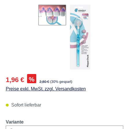
Abbildungen können vom Original abweichen.
Verkaufspreis:
%
1,96 €
Regulärer Preis:
2,80 €
(30% gespart)
Preise exkl. MwSt. zzgl. Versandkosten
Sofort lieferbar
auswählen
Variante