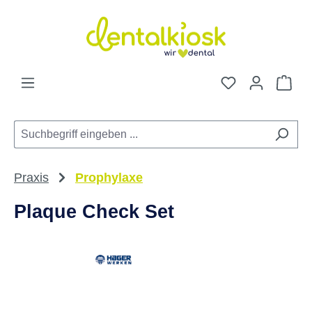
Zum Hauptinhalt springen
Du hast 0 Pro
War
Praxis
Prophylaxe
Plaque Check Set