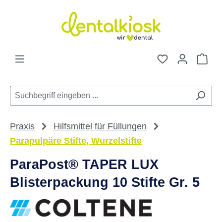
Zum Hauptinhalt springen
Du hast 0 Pro
War
Praxis
Hilfsmittel für Füllungen
Parapulpäre Stifte, Wurzelstifte
ParaPost® TAPER LUX
Blisterpackung 10 Stifte Gr. 5