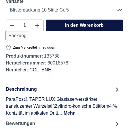
auswählen
Variante
Produkt Anzahl: Gib den gewünschten Wert e
In den Warenkorb
Packung
Zum Merkzettel hinzufügen
Produktnummer:
133788
Herstellernummer:
60018578
Hersteller:
COLTENE
Beschreibung
ParaPost® TAPER LUX.Glasfaserverstärkter
transluzenter WurzelstiftZylindro-konische Stiftform4 %
Konizität im apikalen Dritt…
Mehr
Bewertungen