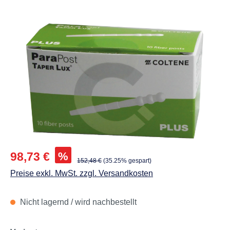
Abbildungen können vom Original abweichen.
Verkaufspreis:
%
98,73 €
Regulärer Preis:
152,48 €
(35.25% gespart)
Preise exkl. MwSt. zzgl. Versandkosten
Nicht lagernd / wird nachbestellt