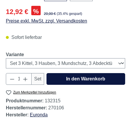
Verkaufspreis:
%
12,92 €
Regulärer Preis:
20,00 €
(35.4% gespart)
Preise exkl. MwSt. zzgl. Versandkosten
Sofort lieferbar
auswählen
Variante
Produkt Anzahl: Gib den gewünschten Wert e
Set
In den Warenkorb
Zum Merkzettel hinzufügen
Produktnummer:
132315
Herstellernummer:
270106
Hersteller:
Euronda