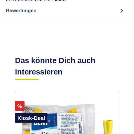
Pfefferminz
6,04 €
Beschreibung
Die neue Prophylaxepaste, die mehr kann. Schonende
Reinigung, effektive Feinpolitur und Remineralisierung
des Zahnschmelzes…
Mehr
Bewertungen
Das könnte Dich auch
interessieren