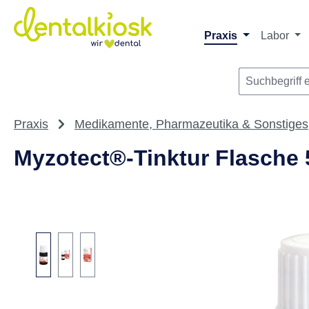
m Hauptinhalt springen
Zur Suche springen
Zur Hauptnavigation springen
Praxis
Labor
Praxis
Medikamente, Pharmazeutika & Sonstiges
Myzotect®-Tinktur Flasche 