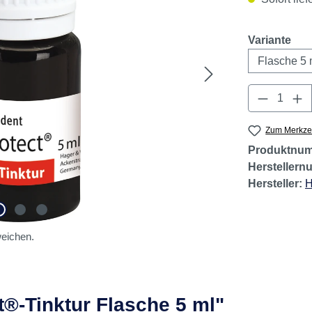
aus
Variante
Produkt 
Zum Merkzet
Produktnu
Hersteller
Hersteller:
H
eichen.
®-Tinktur Flasche 5 ml"