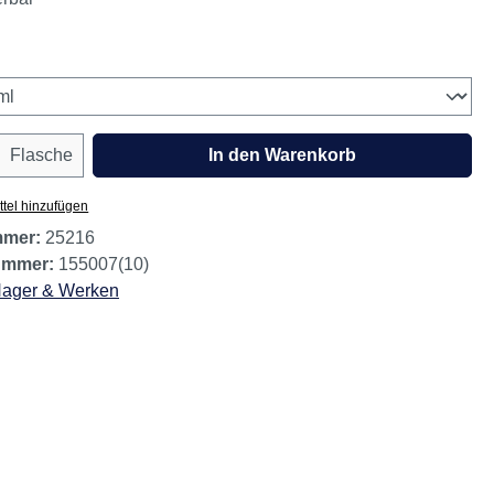
wählen
Anzahl: Gib den gewünschten Wert ein oder
Flasche
In den Warenkorb
tel hinzufügen
mmer:
25216
nummer:
155007(10)
ager & Werken