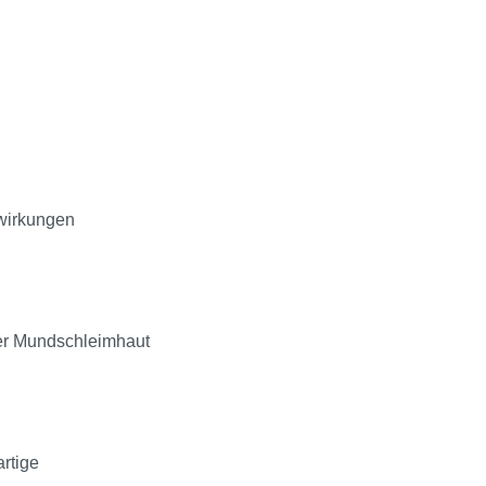
hwirkungen
der Mundschleimhaut
artige