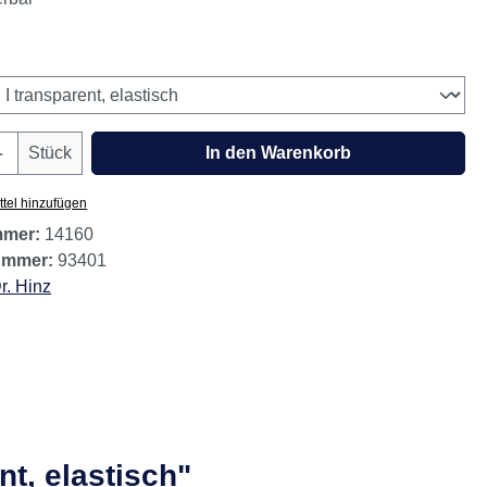
wählen
Anzahl: Gib den gewünschten Wert ein oder
Stück
In den Warenkorb
tel hinzufügen
mmer:
14160
nummer:
93401
r. Hinz
t, elastisch"