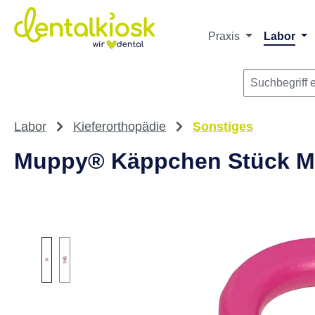
m Hauptinhalt springen
Zur Suche springen
Zur Hauptnavigation springen
Praxis
Labor
Labor
Kieferorthopädie
Sonstiges
Muppy® Käppchen Stück MVP