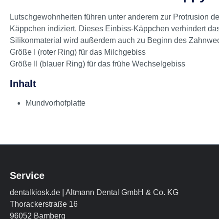
Lutschgewohnheiten führen unter anderem zur Protrusion de
Käppchen indiziert. Dieses Einbiss-Käppchen verhindert d
Silikonmaterial wird außerdem auch zu Beginn des Zahnwech
Größe I (roter Ring) für das Milchgebiss
Größe II (blauer Ring) für das frühe Wechselgebiss
Inhalt
Mundvorhofplatte
Service
dentalkiosk.de | Altmann Dental GmbH & Co. KG
Thorackerstraße 16
96052 Bamberg