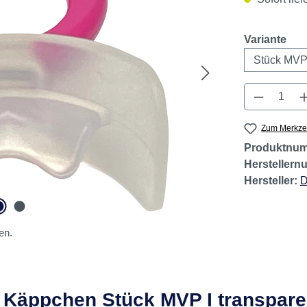
aus
Variante
Produkt 
Zum Merkzet
Produktnu
Hersteller
Hersteller:
D
en.
Käppchen Stück MVP I transparen