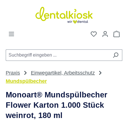
Zum Hauptinhalt springen
Du hast 0 Pro
War
Praxis
Einwegartikel, Arbeitsschutz
Mundspülbecher
Monoart® Mundspülbecher
Flower Karton 1.000 Stück
weinrot, 180 ml