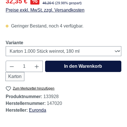
%
32,35 €
Regulärer Preis:
46,20 €
(29.98% gespart)
Preise exkl. MwSt. zzgl. Versandkosten
Geringer Bestand, noch 4 verfügbar.
auswählen
Variante
Produkt Anzahl: Gib den gewünschten Wert e
In den Warenkorb
Karton
Zum Merkzettel hinzufügen
Produktnummer:
133928
Herstellernummer:
147020
Hersteller:
Euronda