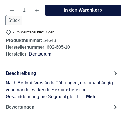
Produkt Anzahl: Gib den gewünschten Wert e
In den Warenkorb
Stück
Zum Merkzettel hinzufügen
Produktnummer:
54643
Herstellernummer:
602-605-10
Hersteller:
Dentaurum
Beschreibung
Nach Bertoni. Verstärkte Führungen, drei unabhängig
voneinander wirkende Sektionsbereiche.
Gesamtdehnung pro Segment gleich.…
Mehr
Bewertungen