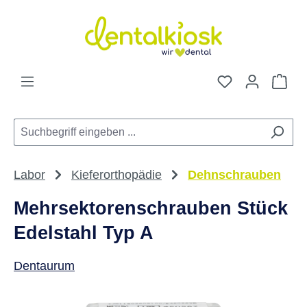
Zum Hauptinhalt springen
Du hast 0 Pro
War
Labor
Kieferorthopädie
Dehnschrauben
Mehrsektorenschrauben Stück
Edelstahl Typ A
Dentaurum