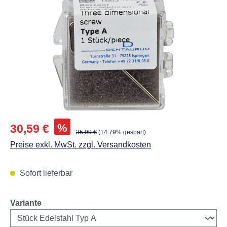
Abbildungen können vom Original abweichen.
Verkaufspreis:
%
30,59 €
Regulärer Preis:
35,90 €
(14.79% gespart)
Preise exkl. MwSt. zzgl. Versandkosten
Sofort lieferbar
auswählen
Variante