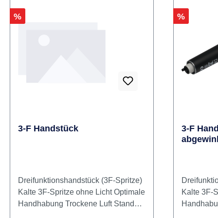
Produkte 1–24 von 435
Rabatt
Rabatt
%
%
3-F Handstück
3-F Hand
abgewink
Dreifunktionshandstück (3F-Spritze)
Dreifunkti