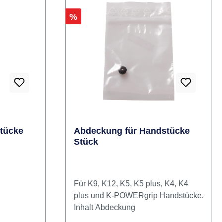
Rabatt
%
tücke
Abdeckung für Handstücke
Stück
Für K9, K12, K5, K5 plus, K4, K4