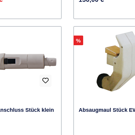
b
Varianten ab
102,34 €*
€*
150,00 €*
Rabatt
%
nschluss Stück klein
Absaugmaul Stück E