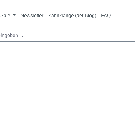
ichtet sich ausschließlich an Zahnarztpraxen und zahnte
nbieter i. S. v. § 13 BGB sowie an branchenfremde Unte
Sale
Newsletter
Zahnklänge (der Blog)
FAQ