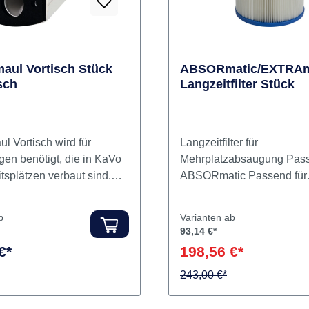
aul Vortisch Stück
ABSORmatic/EXTRAm
sch
Langzeitfilter Stück
 Vortisch wird für
Langzeitfilter für
en benötigt, die in KaVo
Mehrplatzabsaugung Pass
tsplätzen verbaut sind.
ABSORmatic Passend für
 Absaugmaul
EXTRAmatic Inhalt Filter
b
Varianten ab
93,14 €*
€*
198,56 €*