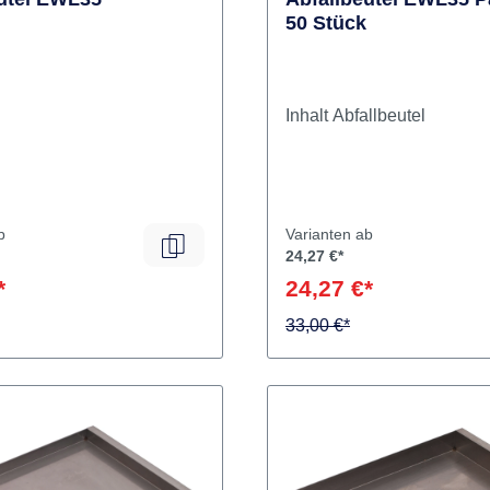
utel EWL35
Abfallbeutel EWL35 
50 Stück
Inhalt Abfallbeutel
b
Varianten ab
24,27 €*
*
24,27 €*
33,00 €*