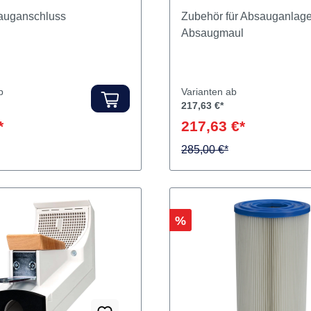
t Absauganschluss
Zubehör für Absauganlagen
Absaugmaul
b
Varianten ab
217,63 €*
*
217,63 €*
285,00 €*
Rabatt
%