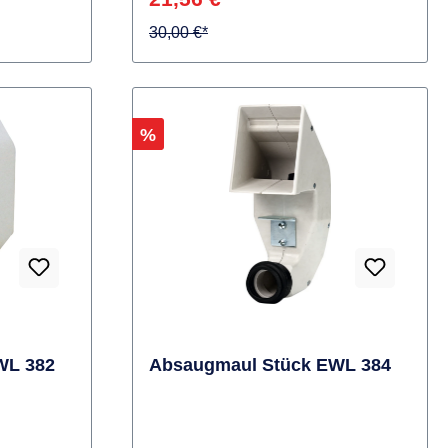
Varianten ab
22,06 €*
21,56 €*
30,00 €*
Rabatt
%
WL 382
Absaugmaul Stück EWL 384