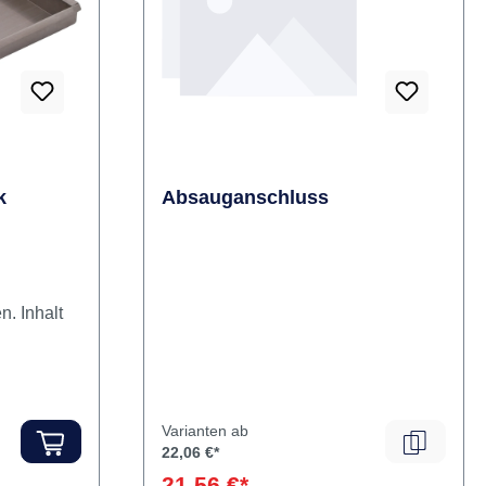
Rabatt
%
k
Absauganschluss
. Inhalt