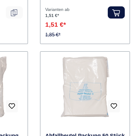
plus und K-POWERgrip Handstücke.
Inhalt Abdeckung
Varianten ab
1,51 €*
1,51 €*
1,85 €*