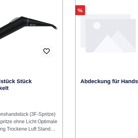
Rabatt
%
stück Stück
Abdeckung für Hands
elt
onshandstück (3F-Spritze)