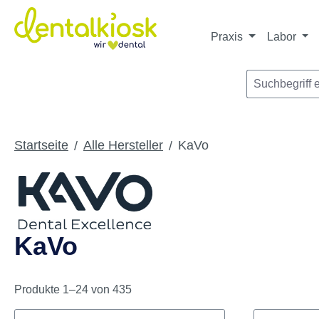
Die dentalkiosk.de Onlinehandelsplattform r
Privatpersonen oder Dritta
m Hauptinhalt springen
Zur Suche springen
Zur Hauptnavigation springen
Praxis
Labor
KaVo
Startseite
Alle Hersteller
KaVo