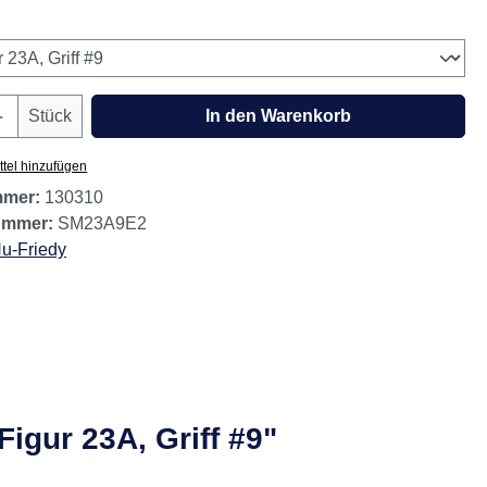
wählen
Anzahl: Gib den gewünschten Wert ein oder
Stück
In den Warenkorb
tel hinzufügen
mmer:
130310
nummer:
SM23A9E2
u-Friedy
igur 23A, Griff #9"