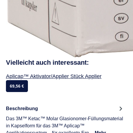
Vielleicht auch interessant:
Aplicap™ Aktivator/Applier Stück Applier
69,56 €
Beschreibung
Das 3M™ Ketac™ Molar Glasionomer-Füllungsmaterial
in Kapselform für das 3M™ Aplicap™
Applikationssystem – für exzellente Erg…
Mehr