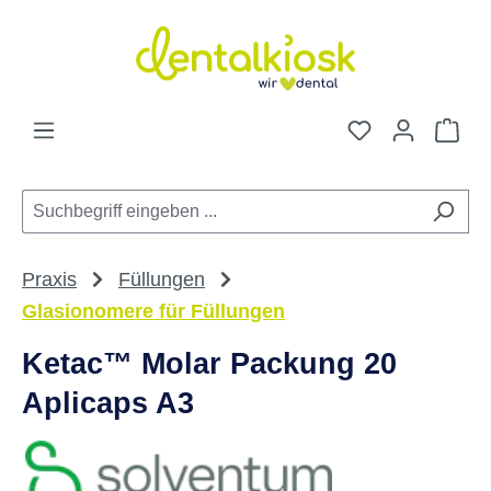
Zum Hauptinhalt springen
Du hast 0 Pro
War
Praxis
Füllungen
Glasionomere für Füllungen
Ketac™ Molar Packung 20
Aplicaps A3