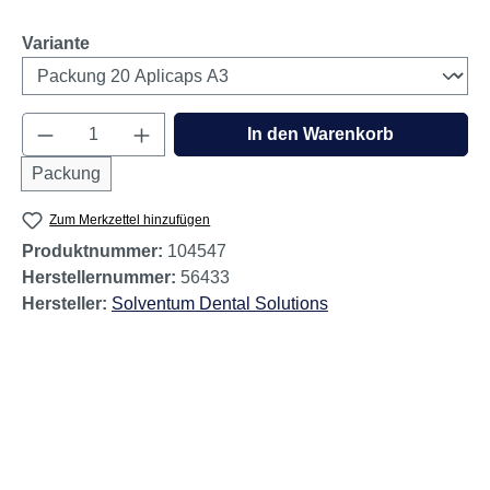
auswählen
Variante
Produkt Anzahl: Gib den gewünschten Wert e
In den Warenkorb
Packung
Zum Merkzettel hinzufügen
Produktnummer:
104547
Herstellernummer:
56433
Hersteller:
Solventum Dental Solutions