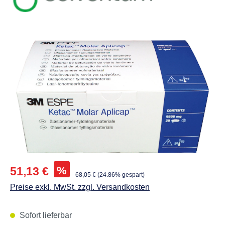
Abbildungen können vom Original abweichen.
Verkaufspreis:
%
51,13 €
Regulärer Preis:
68,05 €
(24.86% gespart)
Preise exkl. MwSt. zzgl. Versandkosten
Sofort lieferbar