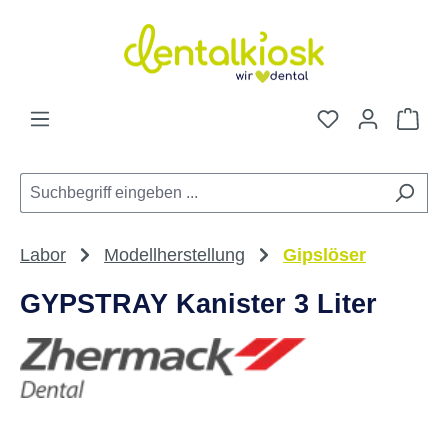
Zum Hauptinhalt springen
Du hast 0 Pro
War
Labor
Modellherstellung
Gipslöser
GYPSTRAY Kanister 3 Liter