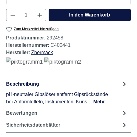
Produkt Anzahl: Gib den gewünschten Wert e
In den Warenkorb
Zum Merkzettel hinzufügen
Produktnummer:
292458
Herstellernummer:
C400441
Hersteller:
Zhermack
Beschreibung
pH-neutraler Gipslöser entfernt Gipsrückstände
bei Abformlöffeln, Instrumenten, Kuns…
Mehr
Bewertungen
Sicherheitsdatenblätter