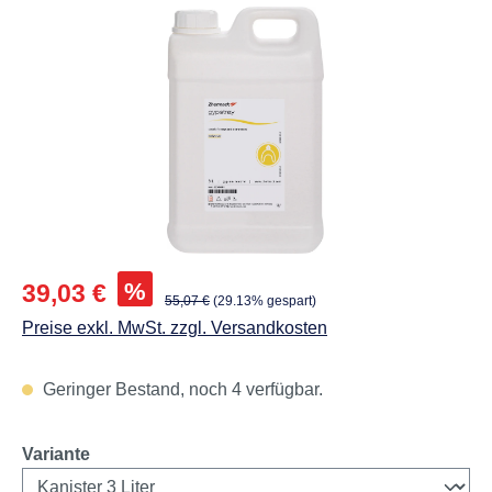
Abbildungen können vom Original abweichen.
Verkaufspreis:
%
39,03 €
Regulärer Preis:
55,07 €
(29.13% gespart)
Preise exkl. MwSt. zzgl. Versandkosten
Geringer Bestand, noch 4 verfügbar.
auswählen
Variante