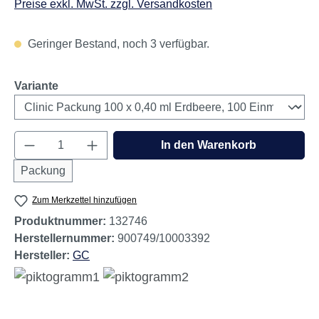
Preise exkl. MwSt. zzgl. Versandkosten
Geringer Bestand, noch 3 verfügbar.
auswählen
Variante
Produkt Anzahl: Gib den gewünschten Wert e
In den Warenkorb
Packung
Zum Merkzettel hinzufügen
Produktnummer:
132746
Herstellernummer:
900749/10003392
Hersteller:
GC