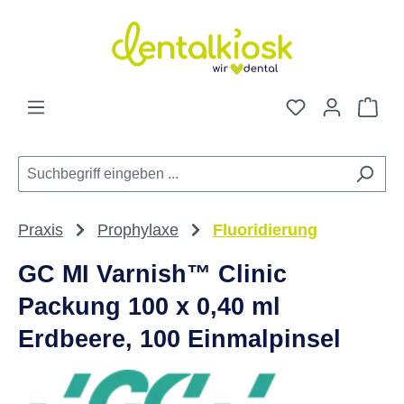
Zum Hauptinhalt springen
Du hast 0 Pro
War
Praxis
Prophylaxe
Fluoridierung
GC MI Varnish™ Clinic
Packung 100 x 0,40 ml
Erdbeere, 100 Einmalpinsel