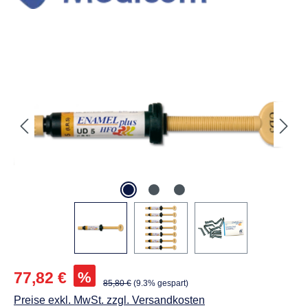
Praxis
Füllungen
Composite- lichthärtend, -stumpfaufbau
ENAMEL plus HFO Spritze 5 g
dentin UD5-A5