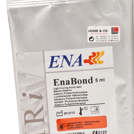
Zum Merkzettel hinzufügen
Produktnummer:
13920
Herstellernummer:
CHFUD5
Hersteller:
Medicom