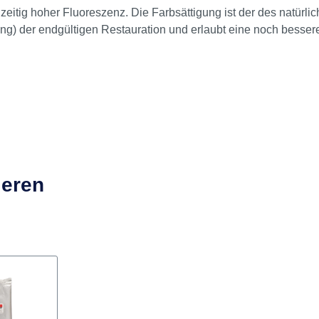
plus HFO Spritze 5 g dentin UD4
itig hoher Fluoreszenz. Die Farbsättigung ist der des natürlic
önung) der endgültigen Restauration und erlaubt eine noch bess
ieren