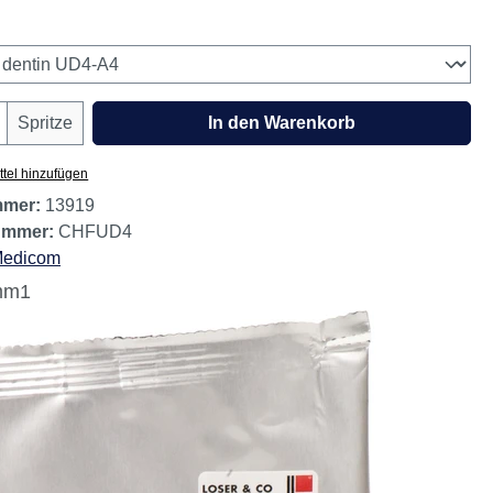
estand, noch 2 verfügbar.
wählen
Anzahl: Gib den gewünschten Wert ein oder
Spritze
In den Warenkorb
tel hinzufügen
mmer:
13919
nummer:
CHFUD4
edicom