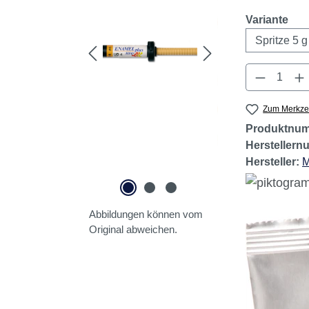
Geringer B
aus
Variante
Produkt 
Zum Merkzet
Produktnu
Hersteller
Hersteller:
M
Abbildungen können vom
Original abweichen.