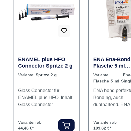
Rabatt
Rabatt
%
%
ENAMEL plus HFO
ENA Ena-Bond
Connector Spritze 2 g
Flasche 5 ml
SingleStep Bo
Variante:
Spritze 2 g
Variante:
Ena
Flasche 5 ml Sing
Bonding
Glass Connector für
ENA bond perfekt
ENAMEL plus HFO. Inhalt
Bonding, auch
Glass Connector
dualhärtend. ENA bond ist