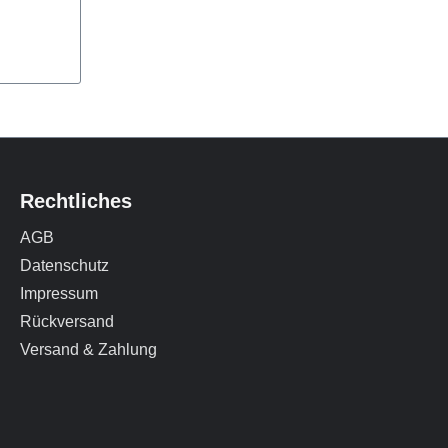
es
onding
it der
, die
en über
 lässt
d
enden.
et auch
Rechtliches
n mit
AGB
en
Datenschutz
nt.
Impressum
Rückversand
Versand & Zahlung