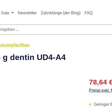
ichtet sich ausschließlich an Zahnarztpraxen und zahnte
nbieter i. S. v. § 13 BGB sowie an branchenfremde Unte
Sale
Newsletter
Zahnklänge (der Blog)
FAQ
 -stumpfaufbau
 g dentin UD4-A4
Verkaufspre
78,64 
Preise exkl.