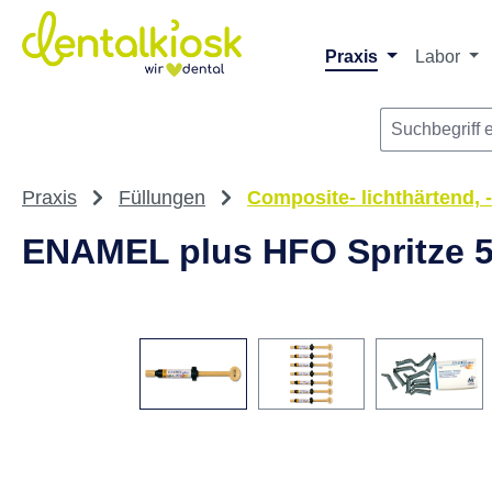
Die dentalkiosk.de Onlinehandelsplattform r
Privatpersonen oder Dritta
m Hauptinhalt springen
Zur Suche springen
Zur Hauptnavigation springen
Praxis
Labor
Praxis
Füllungen
Composite- lichthärtend,
ENAMEL plus HFO Spritze 5