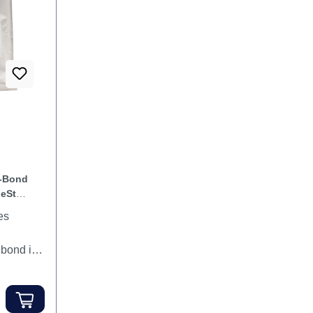
nding
-Bond
leStep
es