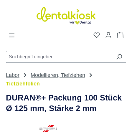
Zum Hauptinhalt springen
Du hast 0 Pro
War
Labor
Modellieren, Tiefziehen
Tiefziehfolien
DURAN®+ Packung 100 Stück
Ø 125 mm, Stärke 2 mm