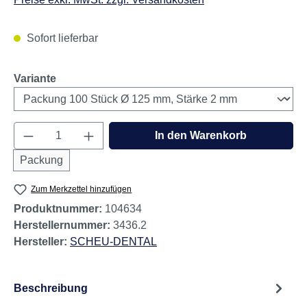
Sofort lieferbar
auswählen
Variante
Produkt Anzahl: Gib den gewünschten Wert e
In den Warenkorb
Packung
Zum Merkzettel hinzufügen
Produktnummer:
104634
Herstellernummer:
3436.2
Hersteller:
SCHEU-DENTAL
Beschreibung