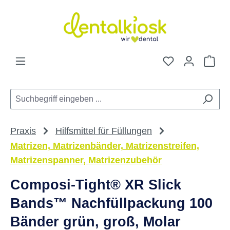
Zum Hauptinhalt springen
Du hast 0 Pro
War
Praxis
Hilfsmittel für Füllungen
Matrizen, Matrizenbänder, Matrizenstreifen,
Matrizenspanner, Matrizenzubehör
Composi-Tight® XR Slick
Bands™ Nachfüllpackung 100
Bänder grün, groß, Molar