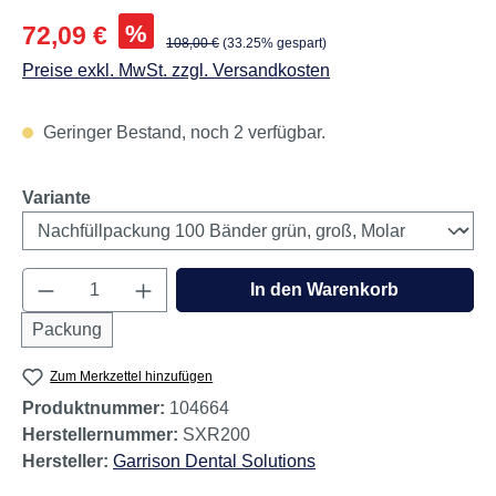
Verkaufspreis:
%
72,09 €
Regulärer Preis:
108,00 €
(33.25% gespart)
Preise exkl. MwSt. zzgl. Versandkosten
Geringer Bestand, noch 2 verfügbar.
auswählen
Variante
Produkt Anzahl: Gib den gewünschten Wert e
In den Warenkorb
Packung
Zum Merkzettel hinzufügen
Produktnummer:
104664
Herstellernummer:
SXR200
Hersteller:
Garrison Dental Solutions