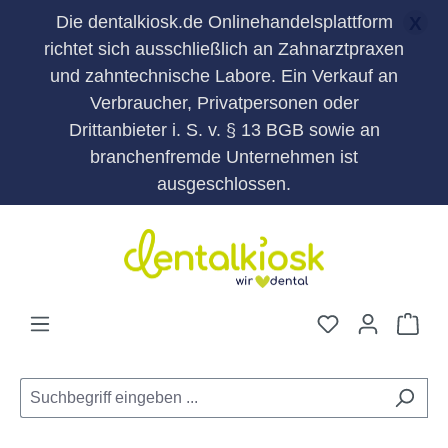
Die dentalkiosk.de Onlinehandelsplattform
X
richtet sich ausschließlich an Zahnarztpraxen
und zahntechnische Labore. Ein Verkauf an
Verbraucher, Privatpersonen oder
Drittanbieter i. S. v. § 13 BGB sowie an
branchenfremde Unternehmen ist
ausgeschlossen.
Zum Hauptinhalt springen
Du hast 0 Pro
War