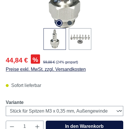
Abbildungen können vom Original abweichen.
Verkaufspreis:
%
44,84 €
Regulärer Preis:
59,00 €
(24% gespart)
Preise exkl. MwSt. zzgl. Versandkosten
Sofort lieferbar
auswählen
Variante
Produkt Anzahl: Gib den gewünschten Wert e
In den Warenkorb