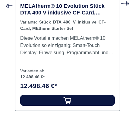
MELAtherm® 10 Evolution Stück
DTA 400 V inklusive CF-Card,
MEtherm Starter-Set
Variante:
Stück DTA 400 V inklusive CF-
Card, MEtherm Starter-Set
Diese Vorteile machen MELAtherm® 10
Evolution so einzigartig: Smart-Touch
Display: Einweisung, Programmwahl und
Bedienung mit Smart-Touch so einfach wie
nie zuvor. Jetzt sogar selbsterklärend mit
Varianten ab
Video-Tutorials zu allen relevanten
12.498,46 €*
Fragestellungen des MELAtherm® 10
12.498,46 €*
EvolutionAquaBoost Technologie:
Doppelter Spüldruck für 44 % bessere
Reinigung der Instrumente durch die
leistungsstarke UmwälzpumpeAktive
Trocknung: Aktive Innen- und
Außentrocknung schützt die Instrumente vor
Korrosion und BeschädigungProControl: