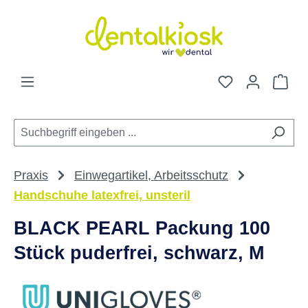
Zum Hauptinhalt springen
Du hast 0 Pro
War
Praxis
Einwegartikel, Arbeitsschutz
Handschuhe latexfrei, unsteril
BLACK PEARL Packung 100
Stück puderfrei, schwarz, M