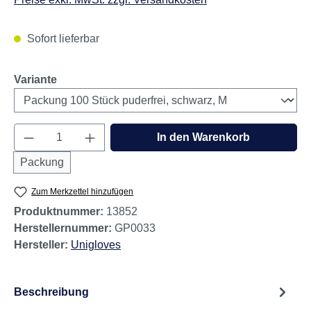
Sofort lieferbar
auswählen
Variante
Produkt Anzahl: Gib den gewünschten Wert e
In den Warenkorb
Packung
Zum Merkzettel hinzufügen
Produktnummer:
13852
Herstellernummer:
GP0033
Hersteller:
Unigloves
Beschreibung