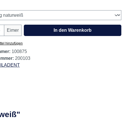
wählen
Anzahl: Gib den gewünschten Wert ein oder
Eimer
In den Warenkorb
tel hinzufügen
mmer:
100875
nummer:
200103
ILADENT
rweiß"