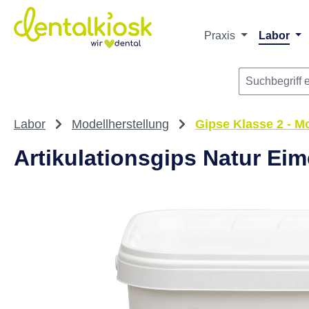
m Hauptinhalt springen
Zur Suche springen
Zur Hauptnavigation springen
Praxis
Labor
Labor
Modellherstellung
Gipse Klasse 2 - M
Artikulationsgips Natur Eim