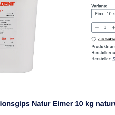
aus
Variante
Produkt 
Zum Merkzet
Produktnu
Hersteller
Hersteller:
S
tionsgips Natur Eimer 10 kg natu