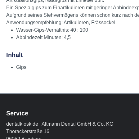
Artikulationsgips, Naturgips mit Limettenduft.
Ein Spezialgips zum Einartikulieren mit geringer Abbindeex
Aufgrund seines Stehvermögens können schon kurz nach dem
Anwendungsempfehlung: Artikulieren, Frässockel.
Wasser-Gips-Verhältnis: 40 : 100
Abbindezeit Minuten: 4,5
Inhalt
Gips
Service
dentalkiosk.de | Altmann Dental GmbH & Co. KG
Thorackerstraße 16
96052 Bamberg