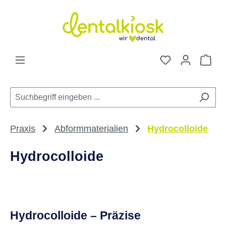
Zum Hauptinhalt springen
Du hast 0 Pro
War
Praxis
Abformmaterialien
Hydrocolloide
Hydrocolloide
Hydrocolloide – Präzise