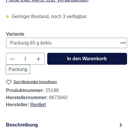
Geringer Bestand, noch 3 verfügbar.
auswählen
Variante
Produkt Anzahl: Gib den gewünschten Wert e
In den Warenkorb
Packung
Zum Merkzettel hinzufügen
Produktnummer:
25198
Herstellernummer:
6673042
Hersteller:
Renfert
Beschreibung