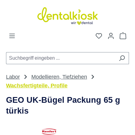
Zum Hauptinhalt springen
Du hast 0 Pro
War
Labor
Modellieren, Tiefziehen
Wachsfertigteile, Profile
GEO UK-Bügel Packung 65 g
türkis