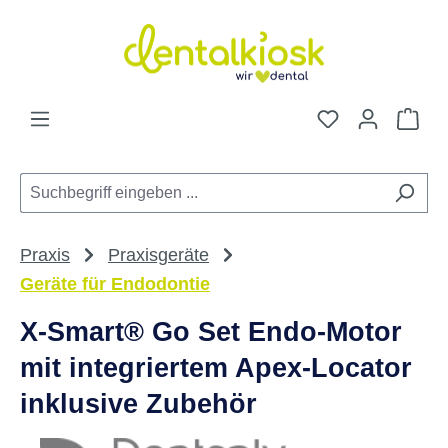
Zum Hauptinhalt springen
Du hast 0 Pro
War
Praxis
Praxisgeräte
Geräte für Endodontie
X-Smart® Go Set Endo-Motor
mit integriertem Apex-Locator
inklusive Zubehör