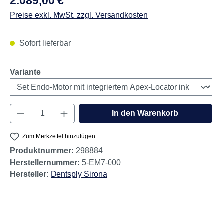
2.089,00 €
Preise exkl. MwSt. zzgl. Versandkosten
Sofort lieferbar
auswählen
Variante
Produkt Anzahl: Gib den gewünschten Wert e
In den Warenkorb
Zum Merkzettel hinzufügen
Produktnummer:
298884
Herstellernummer:
5-EM7-000
Hersteller:
Dentsply Sirona