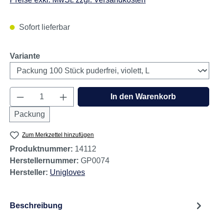
Sofort lieferbar
auswählen
Variante
Produkt Anzahl: Gib den gewünschten Wert e
In den Warenkorb
Packung
Zum Merkzettel hinzufügen
Produktnummer:
14112
Herstellernummer:
GP0074
Hersteller:
Unigloves
Beschreibung