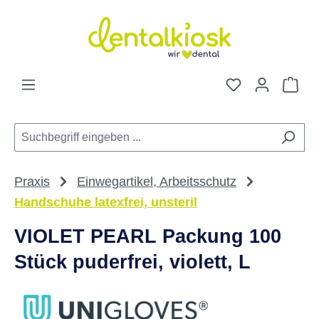
Zum Hauptinhalt springen
Du hast 0 Pro
War
Praxis
Einwegartikel, Arbeitsschutz
Handschuhe latexfrei, unsteril
VIOLET PEARL Packung 100
Stück puderfrei, violett, L