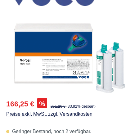
Abbildungen können vom Original abweichen.
Verkaufspreis:
%
166,25 €
Regulärer Preis:
251,20 €
(33.82% gespart)
Preise exkl. MwSt. zzgl. Versandkosten
Geringer Bestand, noch 2 verfügbar.