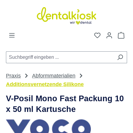
Zum Hauptinhalt springen
Du hast 0 Pro
War
Praxis
Abformmaterialien
Additionsvernetzende Silikone
V-Posil Mono Fast Packung 10
x 50 ml Kartusche