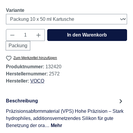
auswählen
Variante
Produkt Anzahl: Gib den gewünschten Wert e
In den Warenkorb
Packung
Zum Merkzettel hinzufügen
Produktnummer:
132420
Herstellernummer:
2572
Hersteller:
VOCO
Beschreibung
Präzisionsabformmaterial (VPS) Hohe Präzision – Stark
hydrophiles, additionsvernetzendes Silikon für gute
Benetzung der ora…
Mehr