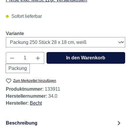
Sofort lieferbar
auswählen
Variante
Produkt Anzahl: Gib den gewünschten Wert e
In den Warenkorb
Packung
Zum Merkzettel hinzufügen
Produktnummer:
133911
Herstellernummer:
34.0
Hersteller:
Becht
Beschreibung