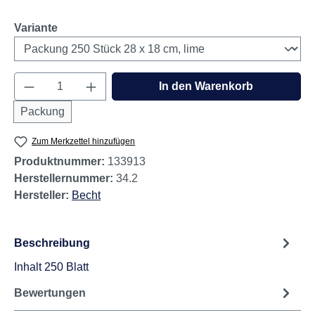
auswählen
Variante
Produkt Anzahl: Gib den gewünschten Wert e
In den Warenkorb
Packung
Zum Merkzettel hinzufügen
Produktnummer:
133913
Herstellernummer:
34.2
Hersteller:
Becht
Beschreibung
Inhalt 250 Blatt
Bewertungen