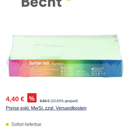
Abbildungen können vom Original abweichen.
Verkaufspreis:
%
4,40 €
Regulärer Preis:
6,65 €
(33.83% gespart)
Preise exkl. MwSt. zzgl. Versandkosten
Sofort lieferbar