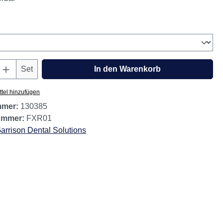
wählen
Anzahl: Gib den gewünschten Wert ein oder
Set
In den Warenkorb
tel hinzufügen
mmer:
130385
nummer:
FXR01
arrison Dental Solutions