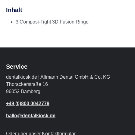
Inhalt
3 Composi-Tight 3D Fusion Ringe
Service
dentalkiosk.de | Altmann Dental GmbH & Co. KG
Thorackerstraße 16
96052 Bamberg
+49 (0)800 0042779
hallo@dentalkiosk.de
Oder über unser
Kontaktformular
.