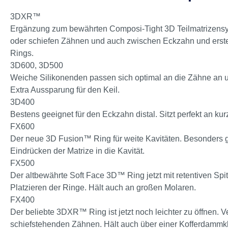
3DXR™
Ergänzung zum bewährten Composi-Tight 3D Teilmatrizensys
oder schiefen Zähnen und auch zwischen Eckzahn und erstem
Rings.
3D600, 3D500
Weiche Silikonenden passen sich optimal an die Zähne an un
Extra Aussparung für den Keil.
3D400
Bestens geeignet für den Eckzahn distal. Sitzt perfekt an k
FX600
Der neue 3D Fusion™ Ring für weite Kavitäten. Besonders gu
Eindrücken der Matrize in die Kavität.
FX500
Der altbewährte Soft Face 3D™ Ring jetzt mit retentiven Spi
Platzieren der Ringe. Hält auch an großen Molaren.
FX400
Der beliebte 3DXR™ Ring ist jetzt noch leichter zu öffnen. 
schiefstehenden Zähnen. Hält auch über einer Kofferdammk