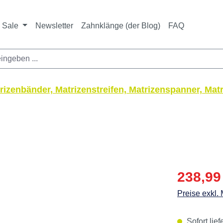
Sale
Newsletter
Zahnklänge (der Blog)
FAQ
trizenbänder, Matrizenstreifen, Matrizenspanner, Ma
Verkaufspre
238,99
Preise exkl.
Sofort lief