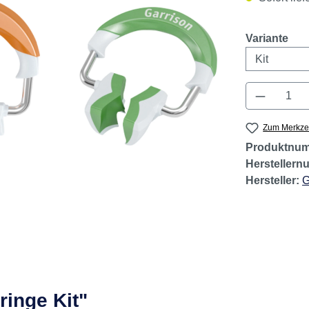
aus
Variante
Produkt 
Zum Merkzet
Produktnu
Hersteller
Hersteller:
G
ringe Kit"