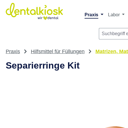
m Hauptinhalt springen
Zur Suche springen
Zur Hauptnavigation springen
Praxis
Labor
Praxis
Hilfsmittel für Füllungen
Matrizen, Ma
Separierringe Kit