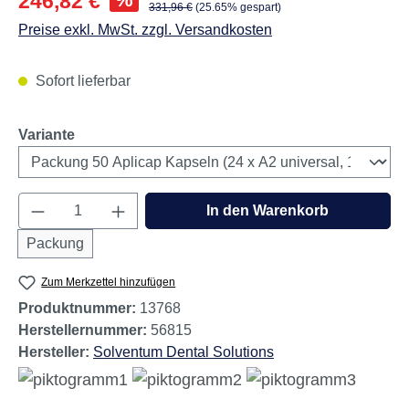
246,82 €
Regulärer Preis:
331,96 €
(25.65% gespart)
Preise exkl. MwSt. zzgl. Versandkosten
Sofort lieferbar
auswählen
Variante
Produkt Anzahl: Gib den gewünschten Wert e
In den Warenkorb
Packung
Zum Merkzettel hinzufügen
Produktnummer:
13768
Herstellernummer:
56815
Hersteller:
Solventum Dental Solutions