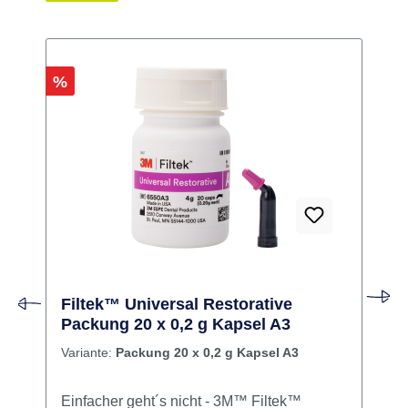
Rabatt
R
%
Filtek™ Universal Restorative
Packung 20 x 0,2 g Kapsel A3
Variante:
Packung 20 x 0,2 g Kapsel A3
Einfacher geht´s nicht - 3M™ Filtek™