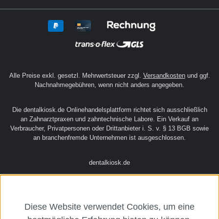
reduzieren die Schrumpfung und den
Schrumpfungsstress und sorgen für
exzellente
VerschleißbeständigkeitFluoreszierende
Pigmente verleihen Restaurationen ein
natürliches AussehenFiltek Universal wurde
mit 100 nm großen Ytterbiumtrifluorid-
Alle Preise exkl. gesetzl. Mehrwertsteuer zzgl.
Versandkosten
und ggf.
Füllern (YbF3) ausgestattet. Diese verleihen
Nachnahmegebühren, wenn nicht anders angegeben.
eine erhöhte Röntgenopazität, für eine
eindeutige Unterscheidung zwischen
Die dentalkiosk.de Onlinehandelsplattform richtet sich ausschließlich
Komposit und umliegender Zahnsubstanz
an Zahnarztpraxen und zahntechnische Labore. Ein Verkauf an
Verbraucher, Privatpersonen oder Drittanbieter i. S. v. § 13 BGB sowie
beim klinischen Recall.Kapseln können
an branchenfremde Unternehmen ist ausgeschlossen.
sicher für bis zu eine Stunde auf 70°C
erwärmt werdenKomplettieren Sie Ihren
dentalkiosk.de
direkten Workflow mit 3M™ Scotchbond™
Universal Plus Adhäsiv - haftet auf
Goldstandard-Niveau an allen
Restaurationsmaterialien – inklusive
Diese Website verwendet Cookies, um eine
GlaskeramikVorgeschlagene