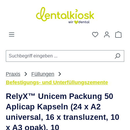
Zum Hauptinhalt springen
Du hast 0 Pro
War
Praxis
Füllungen
Befestigungs- und Unterfüllungszemente
RelyX™ Unicem Packung 50
Aplicap Kapseln (24 x A2
universal, 16 x transluzent, 10
x A3 opak), 10