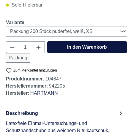
Sofort lieferbar
auswählen
Variante
Produkt Anzahl: Gib den gewünschten Wert e
In den Warenkorb
Packung
Zum Merkzettel hinzufügen
Produktnummer:
104847
Herstellernummer:
942205
Hersteller:
HARTMANN
Beschreibung
Latexfreie Einmal-Untersuchungs- und
Schutzhandschuhe aus weichem Nitrilkautschuk,