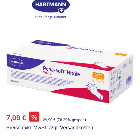
Abbildungen können vom Original abweichen.
Verkaufspreis:
%
7,09 €
Regulärer Preis:
29,90 €
(76.29% gespart)
Preise exkl. MwSt. zzgl. Versandkosten