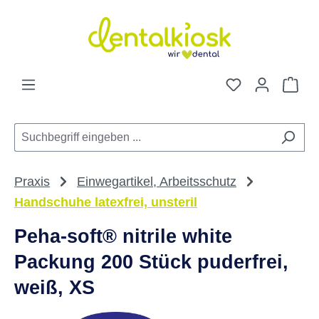
Zum Hauptinhalt springen
Du hast 0 Pro
War
Praxis
Einwegartikel, Arbeitsschutz
Handschuhe latexfrei, unsteril
Peha-soft® nitrile white
Packung 200 Stück puderfrei,
weiß, XS