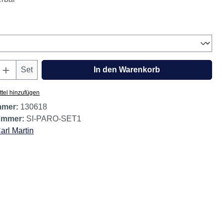
wählen
Anzahl: Gib den gewünschten Wert ein oder
Set
In den Warenkorb
tel hinzufügen
mmer:
130618
nummer:
SI-PARO-SET1
arl Martin