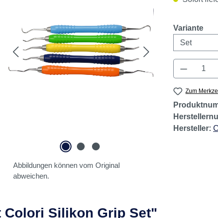
aus
Variante
Produkt 
Zum Merkzet
Produktnu
Hersteller
Hersteller:
C
Abbildungen können vom Original
abweichen.
Colori Silikon Grip Set"