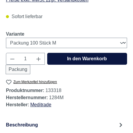
Sofort lieferbar
auswählen
Variante
Produkt Anzahl: Gib den gewünschten Wert e
In den Warenkorb
Packung
Zum Merkzettel hinzufügen
Produktnummer:
133318
Herstellernummer:
1284M
Hersteller:
Meditrade
Beschreibung