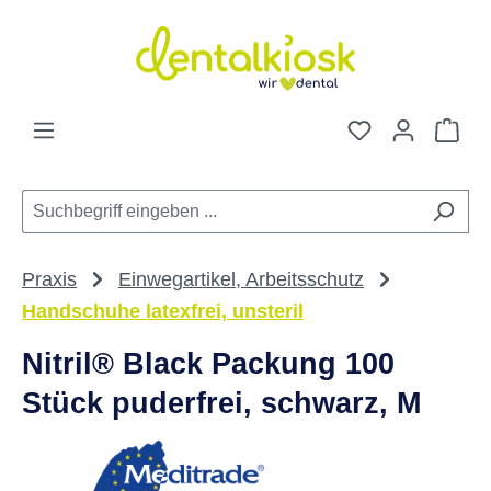
Zum Hauptinhalt springen
Du hast 0 Pro
War
Praxis
Einwegartikel, Arbeitsschutz
Handschuhe latexfrei, unsteril
Nitril® Black Packung 100
Stück puderfrei, schwarz, M