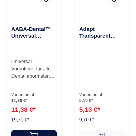
AABA-Dental™
Adapt
Universal
Transparent
Packung 12
Strips
Stück
unmontiert,
Universal-
schwarz, Figur
Kelch
Vorpolierer für alle
Dentallabormateriali
en. Inhalt Polierer
Varianten ab
Varianten ab
11,38 €*
5,10 €*
11,38 €*
5,13 €*
19,71 €*
9,70 €*