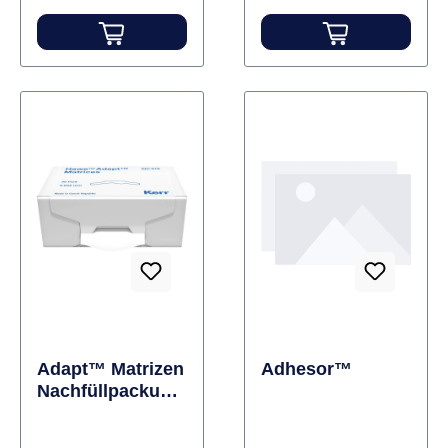
Adapt™ Matrizen
Adhesor™
Nachfüllpackung
30 Stück Stärke
0,045 mm, Form