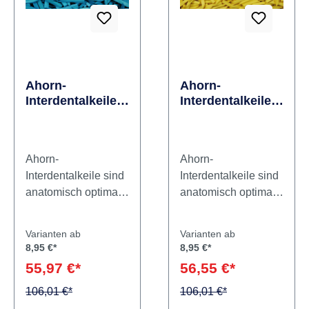
Ahorn-
Ahorn-
Interdentalkeile
Interdentalkeile
Packung 1.000
Packung 1.000
Stück 829, blau
Stück 829, gelb
Ahorn-
Ahorn-
Interdentalkeile sind
Interdentalkeile sind
anatomisch optimal
anatomisch optimal
geformt. Die konkav
geformt. Die konkav
gestalteten
gestalteten
Varianten ab
Varianten ab
Seitenflächen
Seitenflächen
8,95 €*
8,95 €*
passen sich ideal
passen sich ideal
55,97 €*
56,55 €*
der interdentalen
der interdentalen
Morphologie an. Das
106,01 €*
Morphologie an. Das
106,01 €*
rechteckige Ende
rechteckige Ende