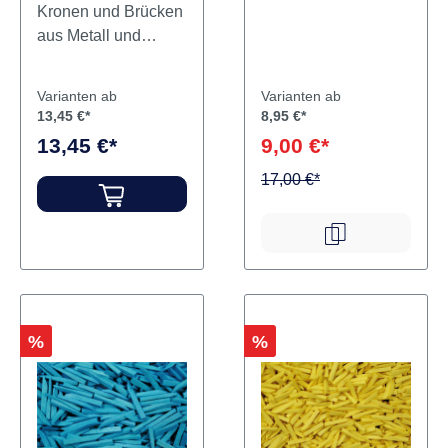
Kronen und Brücken
aus Metall und
Metallkeramik
Zementauskleidung
Varianten ab
Varianten ab
unter Amalgam- und
13,45 €*
8,95 €*
Kompositfüllungen
13,45 €*
9,00 €*
Temporäre
Füllungen
17,00 €*
Wurzelkanalfüllung
mit
Guttaperchapfosten
Inhalt 80 g Pulver
Rabatt
Rabatt
%
%