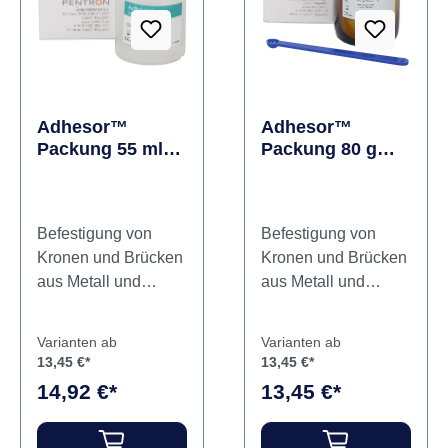
Adhesor™
Adhesor™
Packung 55 ml
Packung 80 g
Flüssigkeit
Pulver shade 1,
weiß
Befestigung von
Befestigung von
Kronen und Brücken
Kronen und Brücken
aus Metall und
aus Metall und
Metallkeramik
Metallkeramik
Zementauskleidung
Zementauskleidung
Varianten ab
Varianten ab
unter Amalgam- und
unter Amalgam- und
13,45 €*
13,45 €*
Kompositfüllungen
Kompositfüllungen
14,92 €*
13,45 €*
Temporäre
Temporäre
Füllungen
Füllungen