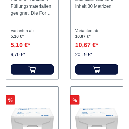
Füllungsmaterialien
Inhalt 30 Matrizen
geeignet. Die Form
des Polyester-Strips
ist der Anatomie der
Varianten ab
Varianten ab
Frontzähne
5,10 €*
10,67 €*
angepasst. Inhalt
5,10 €*
10,67 €*
100 Strips
9,70 €*
20,19 €*
Rabatt
Rabatt
%
%