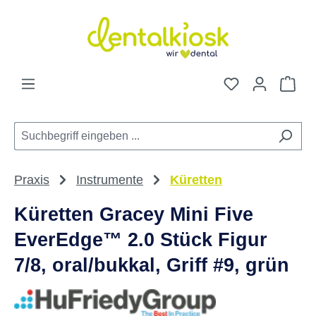
Zum Hauptinhalt springen
Du hast 0 Pro
War
Praxis
Instrumente
Küretten
Küretten Gracey Mini Five
EverEdge™ 2.0 Stück Figur
7/8, oral/bukkal, Griff #9, grün