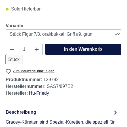
Sofort lieferbar
auswählen
Variante
Produkt Anzahl: Gib den gewünschten Wert e
In den Warenkorb
Stück
Zum Merkzettel hinzufügen
Produktnummer:
129792
Herstellernummer:
SAS7/897E2
Hersteller:
Hu-Friedy
Beschreibung
Gracey-Küretten sind Spezial-Küretten, die speziell für