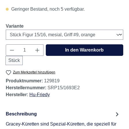
Geringer Bestand, noch 5 verfügbar.
auswählen
Variante
Produkt Anzahl: Gib den gewünschten Wert e
In den Warenkorb
Stück
Zum Merkzettel hinzufügen
Produktnummer:
129819
Herstellernummer:
SRP15/1693E2
Hersteller:
Hu-Friedy
Beschreibung
Gracey-Küretten sind Spezial-Küretten, die speziell für