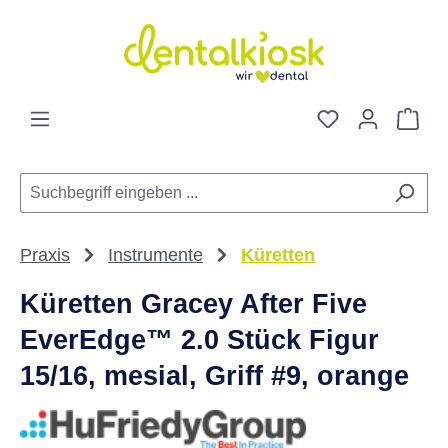
Zum Hauptinhalt springen
Du hast 0 Pro
War
Praxis
Instrumente
Küretten
Küretten Gracey After Five
EverEdge™ 2.0 Stück Figur
15/16, mesial, Griff #9, orange