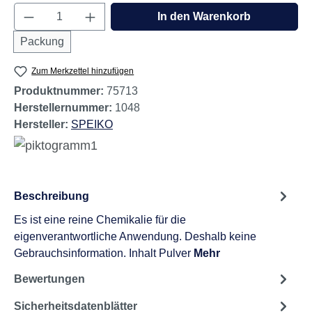
Produkt Anzahl: Gib den gewünschten Wert e
In den Warenkorb
Packung
Zum Merkzettel hinzufügen
Produktnummer:
75713
Herstellernummer:
1048
Hersteller:
SPEIKO
Beschreibung
Es ist eine reine Chemikalie für die
eigenverantwortliche Anwendung. Deshalb keine
Gebrauchsinformation. Inhalt Pulver
Mehr
Bewertungen
Sicherheitsdatenblätter