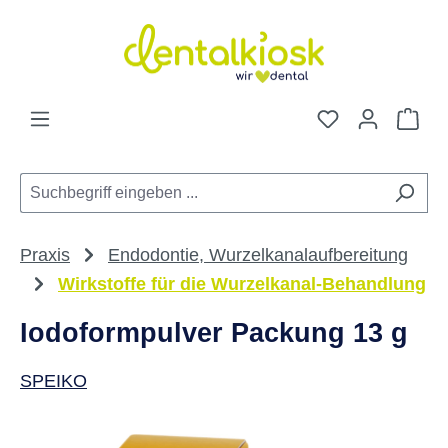
Zum Hauptinhalt springen
Du hast 0 Pro
War
Praxis
Endodontie, Wurzelkanalaufbereitung
Wirkstoffe für die Wurzelkanal-Behandlung
Iodoformpulver Packung 13 g
SPEIKO