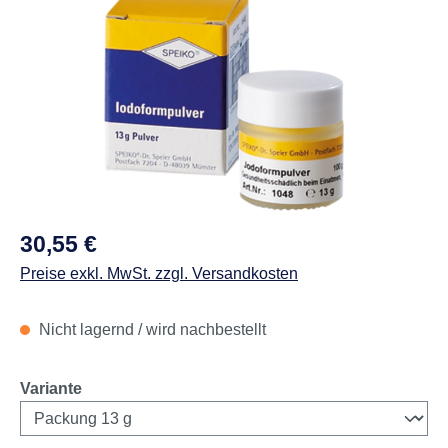
Abbildungen können vom Original abweichen.
Regulärer Preis:
30,55 €
Preise exkl. MwSt. zzgl. Versandkosten
Nicht lagernd / wird nachbestellt
auswählen
Variante