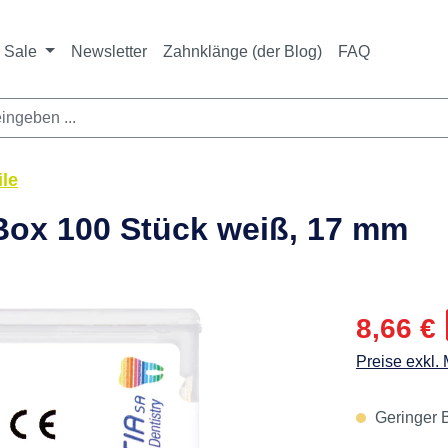
ichtet sich ausschließlich an Zahnarztpraxen und zahnte
nbieter i. S. v. § 13 BGB sowie an branchenfremde Unte
Sale
Newsletter
Zahnklänge (der Blog)
FAQ
ile
 Box 100 Stück weiß, 17 mm
Verkaufspre
8,66 €
Preise exkl.