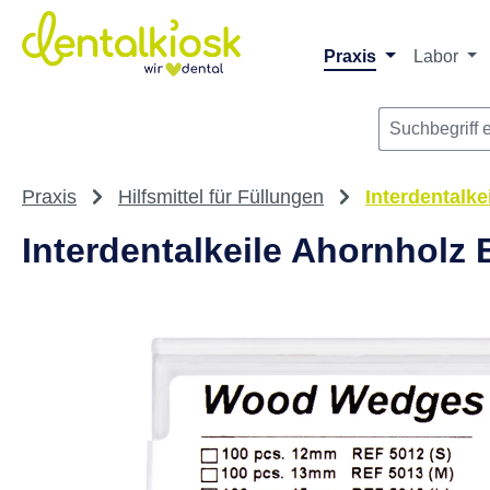
Die dentalkiosk.de Onlinehandelsplattform r
Privatpersonen oder Dritta
m Hauptinhalt springen
Zur Suche springen
Zur Hauptnavigation springen
Praxis
Labor
Praxis
Hilfsmittel für Füllungen
Interdentalke
Interdentalkeile Ahornholz