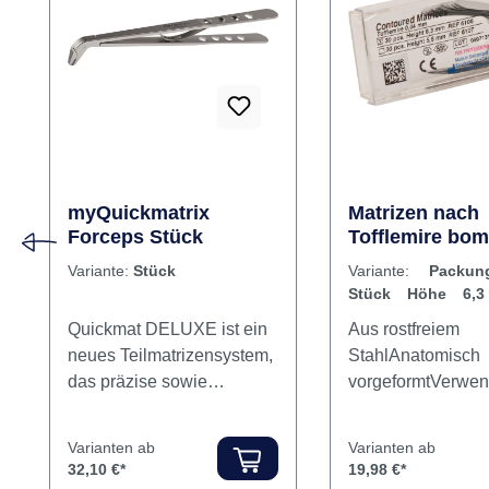
Rabatt
%
myQuickmatrix
Matrizen nach
Forceps Stück
Tofflemire bom
Packung 30 St
Variante:
Stück
Variante:
Packu
Höhe 6,3 mm, 
Stück Höhe 6,
0,04 mm, Mola
Stärke 0,04 mm, Mo
Quickmat DELUXE ist ein
Aus rostfreiem
neues Teilmatrizensystem,
StahlAnatomisch
das präzise sowie
vorgeformtVerwen
anatomische korrekte
jedem