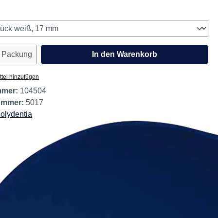
estand, noch 5 verfügbar.
wählen
Anzahl: Gib den gewünschten Wert ein oder
Packung
In den Warenkorb
tel hinzufügen
mmer:
104504
nummer:
5017
olydentia