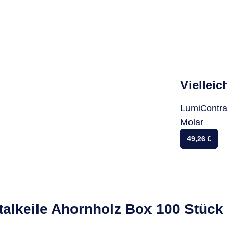
Vielleic
LumiContra
Molar
49,26 €