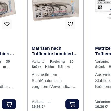
Matrizen nach
Matriz
biert
Tofflemire bombiert
Toffle
ück
Packung 30 Stück
Stück 
ng 30
Variante:
Packung 30
Variant
Stärke
Höhe 5,5 mm, Stärke
Stärke 
3 mm,
Stück Höhe 5,5 mm,
Stück 
r
0,04 mm, Prämolar
lar
Stärke 0,04 mm,
Stärke 0
Aus rostfreiem
Aus weic
Prämolar
StahlAnatomisch
StahlIde
dbar mit
vorgeformtVerwendbar mit
Brüniere
jedem
jedem