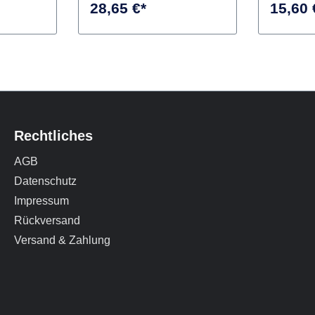
halterFü
UniversalmatrizenhalterFü
Universa
Varianten ab
Varianten
sehr
r Fälle mit einem sehr
e mikrod
19,98 €*
10,36 €*
lraum
engen Interdentalraum
(0,025 m
28,65 €*
15,60 
0,025
auch mikrodünn (0,025
Nachbar
das
mm)Ermöglichen das
Kugelsto
rize
Brünieren der Matrize
angedrüc
atrizen
Inhalt 30 Stahlmatrizen
werden, 
perfekte
herzustel
einem s
Interden
Rechtliches
Inh
AGB
Datenschutz
Impressum
Rückversand
Versand & Zahlung