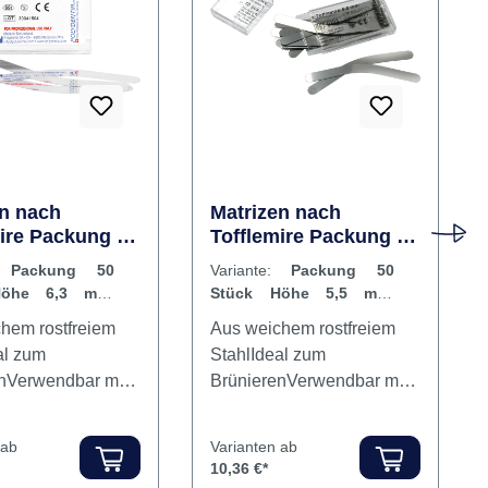
Rabatt
%
en nach
Matrizen nach
mire Packung 50
Tofflemire Packung 50
Höhe 6,3 mm,
Stück Höhe 5,5 mm,
e:
Packung 50
Variante:
Packung 50
0,04 mm, Molar
Stärke 0,04 mm,
Höhe 6,3 mm,
Stück Höhe 5,5 mm,
Prämolar
,04 mm, Molar
Stärke 0,04 mm,
hem rostfreiem
Aus weichem rostfreiem
Prämolar
al zum
StahlIdeal zum
nVerwendbar mit
BrünierenVerwendbar mit
jedem