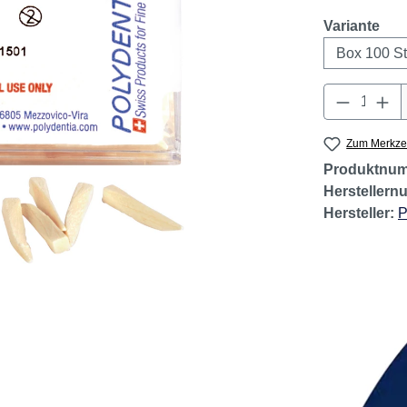
Geringer B
aus
Variante
Produkt 
Zum Merkzet
Produktnu
Hersteller
Hersteller:
P