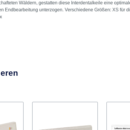
talkeile Ahornholz Box 100 Stück
schafteten Wäldern, gestatten diese Interdentalkeile eine optim
reien Endbearbeitung unterzogen. Verschiedene Größen: XS für d
x
ieren