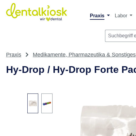
m Hauptinhalt springen
Zur Suche springen
Zur Hauptnavigation springen
Praxis
Labor
Praxis
Medikamente, Pharmazeutika & Sonstiges
Hy-Drop / Hy-Drop Forte P