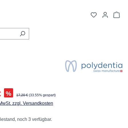
Du hast 0 Pro
War
is:
€
%
Regulärer Preis:
17,20 €
(33.55% gespart)
 MwSt. zzgl. Versandkosten
estand, noch 3 verfügbar.