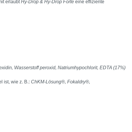
it erlaubt
Hy-Drop & Hy-Drop Forte
eine effiziente
exidin, Wasserstoff peroxid, Natriumhypochlorit, EDTA (17%)
ist, wie z. B.:
ChKM-Lösung®, Fokaldry®,