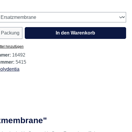
wählen
Anzahl: Gib den gewünschten Wert ein oder
Packung
In den Warenkorb
tel hinzufügen
mmer:
16492
nummer:
5415
olydentia
tzmembrane"