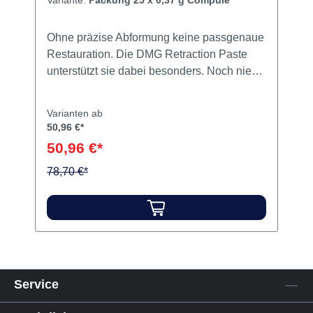
Retraction Paste Packung 25 x 0,37
g Compule
Variante:
Packung 25 x 0,37 g Compule
Ohne präzise Abformung keine passgenaue
Restauration. Die DMG Retraction Paste
unterstützt sie dabei besonders. Noch nie
war die temporäre Sulkuserweiterung
leichter und effektiver – inklusive
Varianten ab
adstringierender Wirkung auf die Gingiva.
50,96 €*
Die neue Compule aus speziellem
50,96 €*
Kunststoff lässt sich ganz nach Wunsch