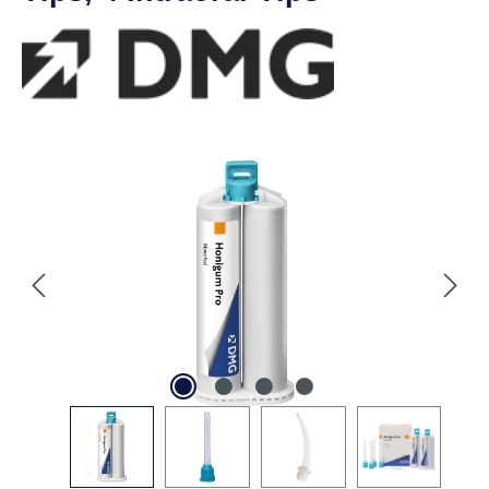
Praxis
Abformmaterialien
Additionsvernetzende Silikone
Honigum Pro Mono Fast
Packung 2 x 50 ml
Doppelkartusche, 4 Automix-
Tips, 4 Intraoral-Tips