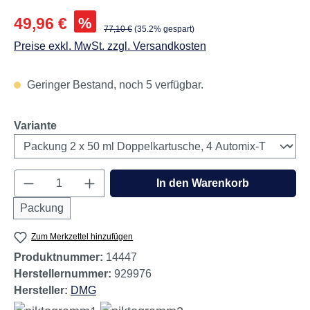
Abbildungen können vom Original abweichen.
Verkaufspreis:
%
49,96 €
Regulärer Preis:
77,10 €
(35.2% gespart)
Preise exkl. MwSt. zzgl. Versandkosten
Geringer Bestand, noch 5 verfügbar.
auswählen
Variante