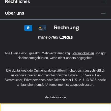
Sehr hohe Reißfestigkeit Inhalt Silikon
82,25 €*
Produktvideos:
Service
Rechtliches
Über uns
Alle Preise exkl. gesetzl. Mehrwertsteuer zzgl.
Versandkosten
und ggf.
Nachnahmegebühren, wenn nicht anders angegeben.