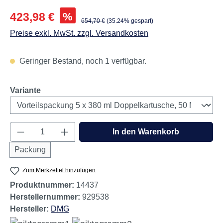
Abbildungen können vom Original abweichen.
Verkaufspreis:
%
423,98 €
Regulärer Preis:
654,70 €
(35.24% gespart)
Preise exkl. MwSt. zzgl. Versandkosten
Geringer Bestand, noch 1 verfügbar.
auswählen
Variante