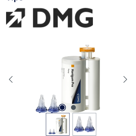
Praxis
Abformmaterialien
Additionsvernetzende Silikone
Honigum Pro Heavy
Vorteilspackung 5 x 380 ml
Doppelkartusche, 50 MixStar-
Tips