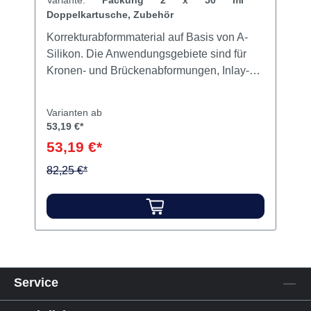
Honigum Pro Light Packung 2 x 50
ml Doppelkartusche, Zubehör
Variante:
Packung 2 x 50 ml
Doppelkartusche, Zubehör
Korrekturabformmaterial auf Basis von A-
Silikon. Die Anwendungsgebiete sind für
Kronen- und Brückenabformungen, Inlay-
und Onlayabformungen. Intelligente
Fließeigenschaften Außergewöhnliche
Varianten ab
Standfestigkeit Gute Hydrophilie
53,19 €*
Aufzeichnung feinster Details Gut lesbarer
53,19 €*
Farbkontrast Unvergleichliche Zähigkeit