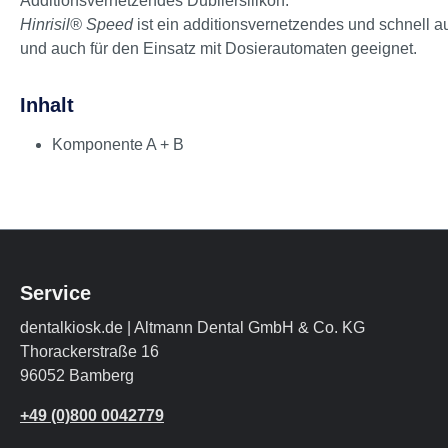
Additionsvernetzendes Dubliersilikon.
Hinrisil® Speed
ist ein additionsvernetzendes und schnell a
und auch für den Einsatz mit Dosierautomaten geeignet.
Inhalt
Komponente A + B
Service
dentalkiosk.de | Altmann Dental GmbH & Co. KG
Thorackerstraße 16
96052 Bamberg
+49 (0)800 0042779