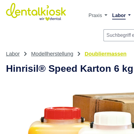
m Hauptinhalt springen
Zur Suche springen
Zur Hauptnavigation springen
Praxis
Labor
Labor
Modellherstellung
Doubliermassen
Hinrisil® Speed Karton 6 kg