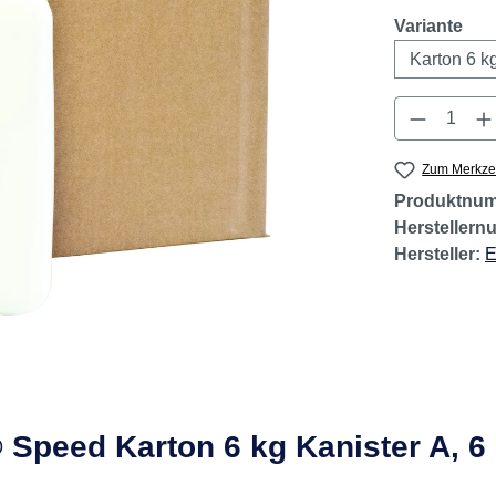
aus
Variante
Produkt 
Zum Merkzet
Produktnu
Hersteller
Hersteller:
E
 Speed Karton 6 kg Kanister A, 6 