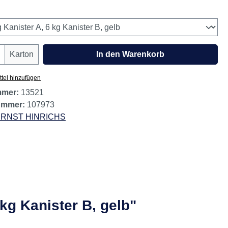
wählen
Anzahl: Gib den gewünschten Wert ein oder
Karton
In den Warenkorb
tel hinzufügen
mmer:
13521
nummer:
107973
RNST HINRICHS
kg Kanister B, gelb"