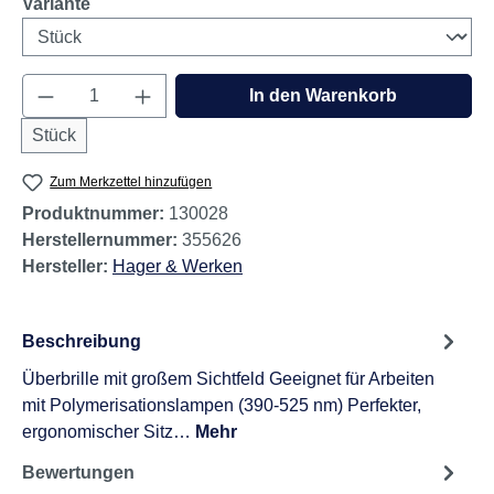
auswählen
Variante
Produkt Anzahl: Gib den gewünschten Wert e
In den Warenkorb
Stück
Zum Merkzettel hinzufügen
Produktnummer:
130028
Herstellernummer:
355626
Hersteller:
Hager & Werken
Beschreibung
Überbrille mit großem Sichtfeld Geeignet für Arbeiten
mit Polymerisationslampen (390-525 nm) Perfekter,
ergonomischer Sitz…
Mehr
Bewertungen