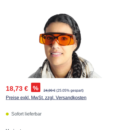
Abbildungen können vom Original abweichen.
Verkaufspreis:
%
18,73 €
Regulärer Preis:
24,99 €
(25.05% gespart)
Preise exkl. MwSt. zzgl. Versandkosten
Sofort lieferbar